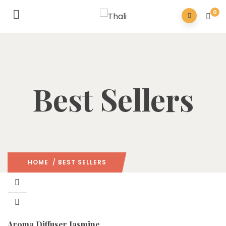
0
Best Sellers
HOME
/ BEST SELLERS
Aroma Diffuser Jasmine